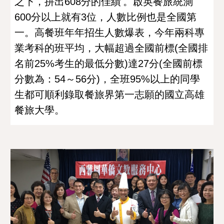
之下，拼出
608
分的佳績
。啟英餐旅統測
600
分以上就有
3
位，人數比例也是全國第
一。高餐班年年招生人數爆表，今年兩科專
業考科的班平均，大幅超過全國前標
(
全國排
名前
25%
考生的最低分數
)
達
27
分
(
全國前標
分數為：
54
～
56
分
)
，全班
95%
以上的同學
生都可順利錄取餐旅界第一志願的國立高雄
餐旅大學。