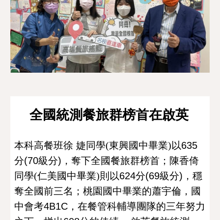
全國統測餐旅群榜首在啟英
本科高餐班徐
婕同學(東興國中畢業)以
635
分
(70
級分
)
，奪下全國餐旅群榜首；陳香倚
同學(仁美國中畢業)則以
624
分
(69
級分
)
，穩
奪全國前三名
；
桃園國中畢業的蕭宇倫，國
中會考
4B1C
，在餐管科輔導團隊的三年努力