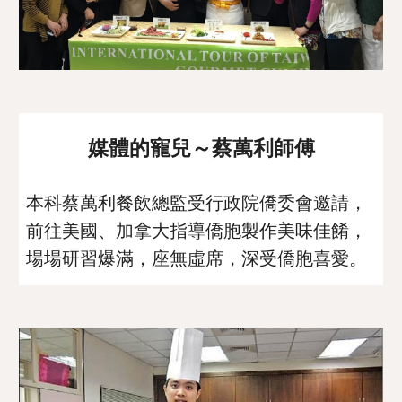
媒體的寵兒～蔡萬利師傅
本科蔡萬利餐飲總監受行政院僑委會邀請，
前往美國、加拿大指導僑胞製作美味佳餚，
場場研習爆滿，座無虛席，深受僑胞喜愛。