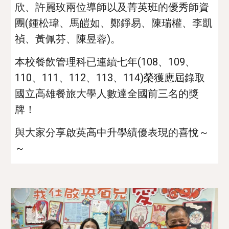
欣、許麗玫兩位導師以及菁英班的優秀師資
團(鍾松瑋、馬皚如、鄭錚易、陳瑞權、李凱
禎、黃佩芬、陳昱蓉)。
本校餐飲管理科已連續七年(108、109、
110、111、112、113、114)榮獲應屆錄取
國立高雄餐旅大學人數達全國前三名的獎
牌！
與大家分享啟英高中升學績優表現的喜悅～
～